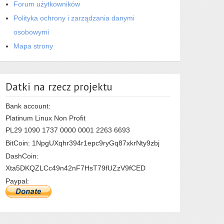
Forum użytkowników
Polityka ochrony i zarządzania danymi
osobowymi
Mapa strony
Datki na rzecz projektu
Bank account:
Platinum Linux Non Profit
PL29 1090 1737 0000 0001 2263 6693
BitCoin: 1NpgUXqhr394r1epc9ryGq87xkrNty9zbj
DashCoin:
Xta5DKQZLCc49n42nF7HsT79fUZzV9fCED
Paypal: