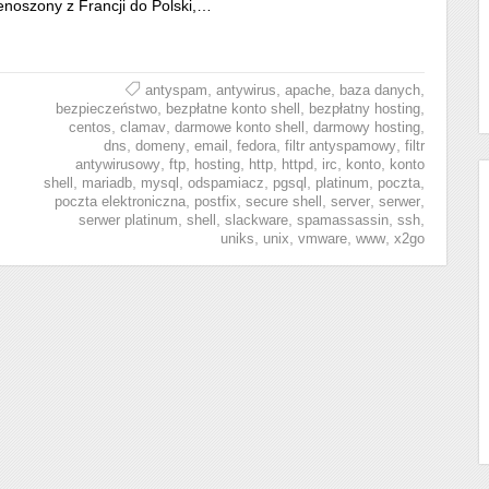
enoszony z Francji do Polski,…
,
,
,
,
antyspam
antywirus
apache
baza danych
,
,
,
bezpieczeństwo
bezpłatne konto shell
bezpłatny hosting
,
,
,
,
centos
clamav
darmowe konto shell
darmowy hosting
,
,
,
,
,
dns
domeny
email
fedora
filtr antyspamowy
filtr
,
,
,
,
,
,
,
antywirusowy
ftp
hosting
http
httpd
irc
konto
konto
,
,
,
,
,
,
,
shell
mariadb
mysql
odspamiacz
pgsql
platinum
poczta
,
,
,
,
,
poczta elektroniczna
postfix
secure shell
server
serwer
,
,
,
,
,
serwer platinum
shell
slackware
spamassassin
ssh
,
,
,
,
uniks
unix
vmware
www
x2go