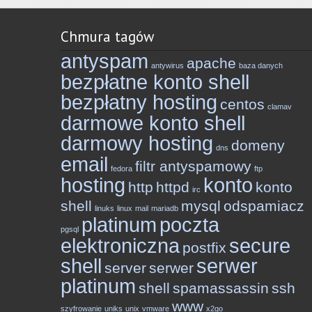
Chmura tagów
antyspam
apache
antywirus
baza danych
bezpłatne konto shell
bezpłatny hosting
centos
clamav
darmowe konto shell
darmowy hosting
domeny
dns
email
filtr antyspamowy
fedora
ftp
hosting
konto
http
httpd
konto
irc
shell
mysql
odspamiacz
linuks
linux
mail
mariadb
platinum
poczta
pgsql
elektroniczna
secure
postfix
shell
serwer
server
serwer
platinum
shell
spamassassin
ssh
www
szyfrowanie
uniks
unix
vmware
x2go