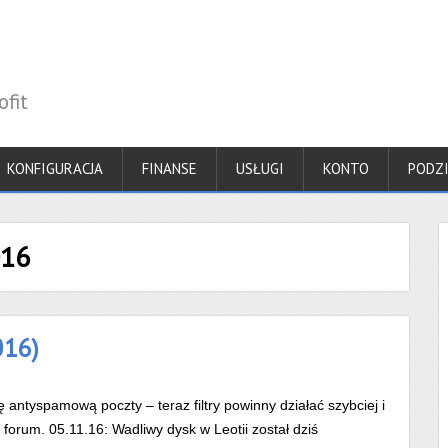
fit
KONFIGURACJA
FINANSE
USŁUGI
KONTO
PODZ
016
016)
antyspamową poczty – teraz filtry powinny działać szybciej i
forum. 05.11.16: Wadliwy dysk w Leotii został dziś