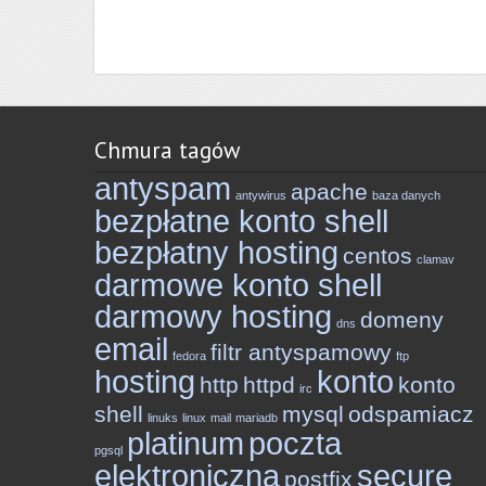
Chmura tagów
antyspam
apache
antywirus
baza danych
bezpłatne konto shell
bezpłatny hosting
centos
clamav
darmowe konto shell
darmowy hosting
domeny
dns
email
filtr antyspamowy
fedora
ftp
hosting
konto
http
httpd
konto
irc
shell
mysql
odspamiacz
linuks
linux
mail
mariadb
platinum
poczta
pgsql
elektroniczna
secure
postfix