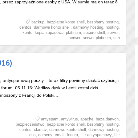
a, przez zaprzyjaźnione osoby z USA. W sumie ma on teraz 8
,
,
,
backup
bezpłatne konto shell
bezpłatny hosting
,
,
,
,
centos
darmowe konto shell
darmowy hosting
hosting
,
,
,
,
,
konto
kopia zapasowa
platinum
secure shell
server
,
,
serwer
serwer platinum
ssh
016)
antyspamową poczty – teraz filtry powinny działać szybciej i
forum. 05.11.16: Wadliwy dysk w Leotii został dziś
enoszony z Francji do Polski,…
,
,
,
,
antyspam
antywirus
apache
baza danych
,
,
,
bezpieczeństwo
bezpłatne konto shell
bezpłatny hosting
,
,
,
,
centos
clamav
darmowe konto shell
darmowy hosting
,
,
,
,
,
dns
domeny
email
fedora
filtr antyspamowy
filtr