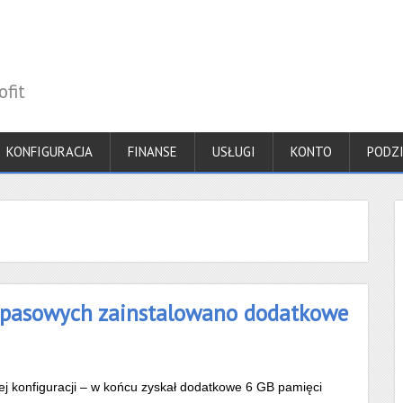
fit
KONFIGURACJA
FINANSE
USŁUGI
KONTO
PODZ
zapasowych zainstalowano dodatkowe
ej konfiguracji – w końcu zyskał dodatkowe 6 GB pamięci