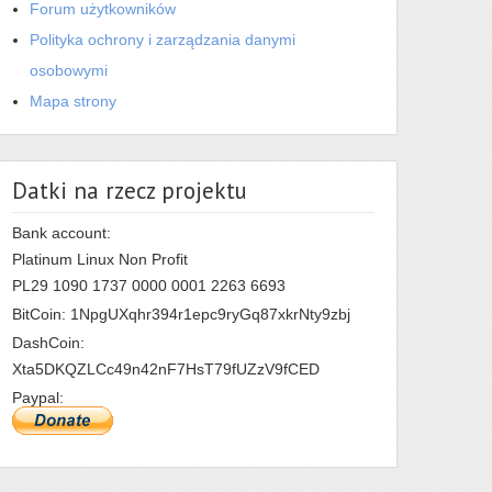
Forum użytkowników
Polityka ochrony i zarządzania danymi
osobowymi
Mapa strony
Datki na rzecz projektu
Bank account:
Platinum Linux Non Profit
PL29 1090 1737 0000 0001 2263 6693
BitCoin: 1NpgUXqhr394r1epc9ryGq87xkrNty9zbj
DashCoin:
Xta5DKQZLCc49n42nF7HsT79fUZzV9fCED
Paypal: