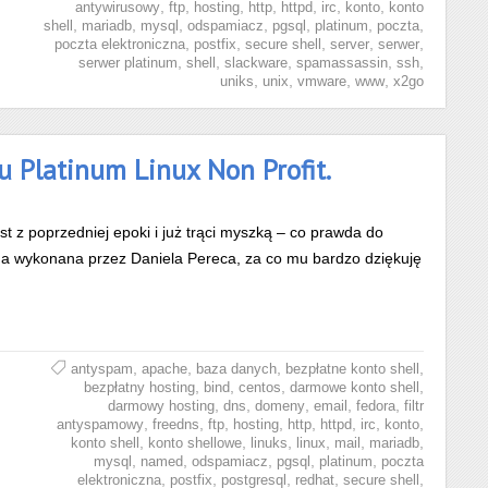
,
,
,
,
,
,
,
antywirusowy
ftp
hosting
http
httpd
irc
konto
konto
,
,
,
,
,
,
,
shell
mariadb
mysql
odspamiacz
pgsql
platinum
poczta
,
,
,
,
,
poczta elektroniczna
postfix
secure shell
server
serwer
,
,
,
,
,
serwer platinum
shell
slackware
spamassassin
ssh
,
,
,
,
uniks
unix
vmware
www
x2go
u Platinum Linux Non Profit.
t z poprzedniej epoki i już trąci myszką – co prawda do
na wykonana przez Daniela Pereca, za co mu bardzo dziękuję
,
,
,
,
antyspam
apache
baza danych
bezpłatne konto shell
,
,
,
,
bezpłatny hosting
bind
centos
darmowe konto shell
,
,
,
,
,
darmowy hosting
dns
domeny
email
fedora
filtr
,
,
,
,
,
,
,
,
antyspamowy
freedns
ftp
hosting
http
httpd
irc
konto
,
,
,
,
,
,
konto shell
konto shellowe
linuks
linux
mail
mariadb
,
,
,
,
,
mysql
named
odspamiacz
pgsql
platinum
poczta
,
,
,
,
,
elektroniczna
postfix
postgresql
redhat
secure shell