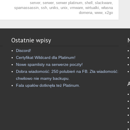
,
,
,
,
,
server
serwer
serwer platinum
shell
slackware
,
,
,
,
,
,
spamassassin
ssh
uniks
unix
vmware
wirtualki
własna
,
,
domena
www
x2go
Ostatnie wpisy
Discord!
Certyfikat Wildcard dla Platinum!
Nowe spamlisty na serwerze poczty!
Dobra wiadomość: 250 polubień na FB. Zła wiadomość:
chwilowo nie mamy backupu.
Fala upałów dotknęła też Platinum.