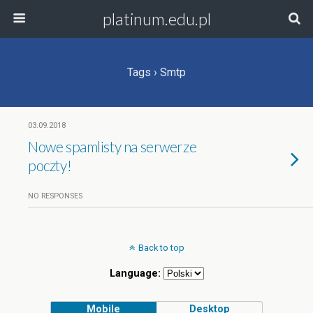
platinum.edu.pl
Tags › Smtp
03.09.2018
Nowe spamlisty na serwerze
poczty!
NO RESPONSES
Back to top
Language:
Mobile
Desktop