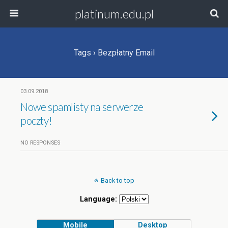
platinum.edu.pl
Tags › Bezpłatny Email
03.09.2018
Nowe spamlisty na serwerze
poczty!
NO RESPONSES
Back to top
Language:
Mobile
Desktop